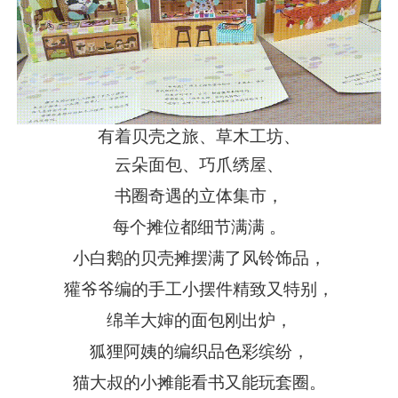
有着贝壳之旅、草木工坊、
云朵面包、巧爪绣屋、
书圈奇遇的立体集市，
每个摊位都细节满满 。
小白鹅的贝壳摊摆满了风铃饰品，
獾爷爷编的手工小摆件精致又特别，
绵羊大婶的面包刚出炉，
狐狸阿姨的编织品色彩缤纷，
猫大叔的小摊能看书又能玩套圈。