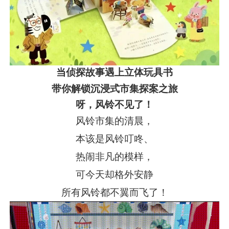
当侦探故事遇上立体玩具书
带你解锁沉浸式市集探案之旅
呀，风铃不见了！
风铃市集的清晨，
本该是风铃叮咚、
热闹非凡的模样，
可今天却格外安静
所有风铃都不翼而飞了！