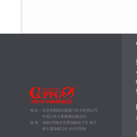
地 址：
北京市朝阳区建国门外大街丙12号
中国少年儿童新闻出版总社
路 线：
地铁1号线永安里地铁站下车 双子
座大厦地铁口出 步行100米