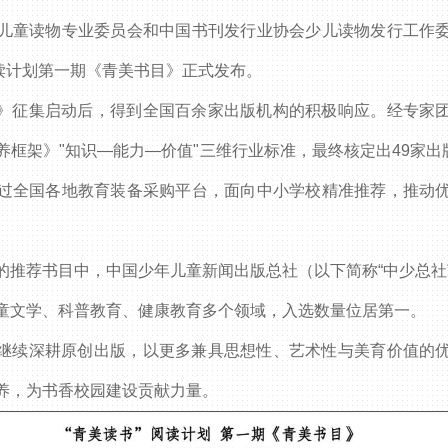
儿童读物专业委员会和中国书刊发行业协会少儿读物发行工作
阅读计划第一期《青美书目》正式发布。
微博
》征集启动后，得到全国百余家出版机构的积极响应。经专家
框架》"知识—能力—价值"三维行业标准，最终核定出49家出
过全国各地教育装备采购平台，面向中小学校精准推荐，推动
的推荐书目中，中国少年儿童新闻出版总社（以下简称“中少总社”
童文学、科普教育、健康教育多个领域，入选数量位居第一。
继续深耕原创出版，以更多兼具思想性、艺术性与美育价值的
养，为书香校园建设贡献力量。