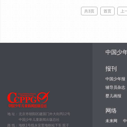
共3页
首页
上
中国少
报刊
中国少年报
辅导员杂志
婴儿画报
网络
地 址：
北京市朝阳区建国门外大街丙12号
中国少年儿童新闻出版总社
未来网
中
路 线：
地铁1号线永安里地铁站下车 双子