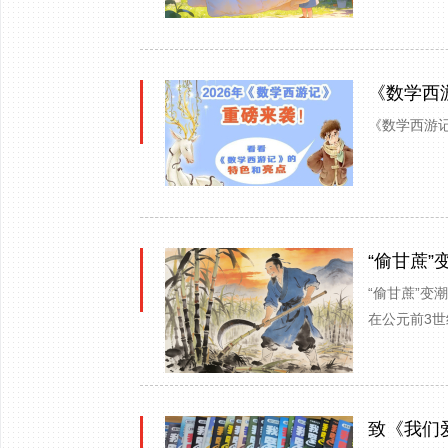
《数学西
《数学西游
“偷甘蔗”
“偷甘蔗”变
在公元前3世
致《我们