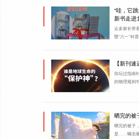
“哇，它
新书走进
众多家长带着
暨“六一”科
【新刊速
你玩过指南
的物理规则
晒完的被
晒完的被子
是……螨虫