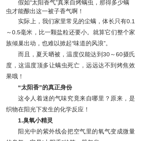
假如“太阳香气”真来自烤螨虫，那得多少螨
虫才能酿出这一被子香气啊！
实际上，我们家里常见的尘螨，体长只有0.1
～0.5毫米，比一颗盐粒还要小。就算它们整个家
族倾巢出动，也难以掀起“味道的风浪”。
而且，夏天晒被，温度仅能达到30～60摄氏
度，这温度顶多让螨虫死亡，远远达不到烤焦效
果哦！
“太阳香”的真正身份
这令人着迷的气味究竟来自哪里？原来，是
织物在阳光下发生的化学反应！
1.
臭氧小精灵
阳光中的紫外线会把空气里的氧气变成微量